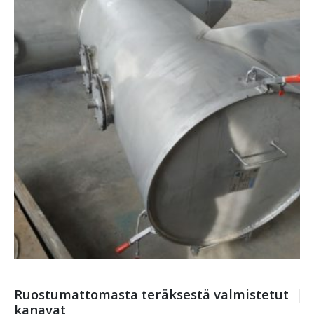
Ruostumattomasta teräksestä valmistetut
kanavat