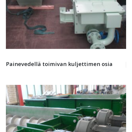
Painevedellä toimivan kuljettimen osia