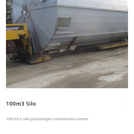
100m3 Silo
100 m3:n siilo puulastujen varastointia varten