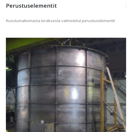
Perustuselementit
Ruostumattomasta teräksestä valmistetut perustuselementit